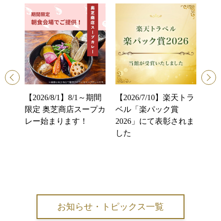
【2
天トラ
【2026/8/1】8/1～期間
【2026/7/10】楽天トラ
ん 
ク賞
限定 奥芝商店スープカ
ベル「楽パック賞
っ
賞いた
レー始まります！
2026」にて表彰されま
接客
した
室以
位
お知らせ・トピックス一覧