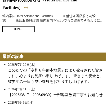
館内案内のお知らせ（Hotel Service and
Facilities）
館内案内Hotel Service and Facilities 호텔안내酒店服务与设
施 飯店服務與設施 館内案内をWEBでもご確認できるようにい
たしました。ご旅行前の情報収集や、外出先でのご確認にお役立て
TOPICS
ください。なお、紙面での館内案内をご希望の方は、チェックイン
の際にお申し付けください。当ホテルで
最新の記事
2026年7月29日(水)
このたびの「令和８年熊本地震」により被災された皆さ
まに、心よりお見舞い申し上げます。 皆さまの安全と、
被災地の一日も早い復興をお祈り申し上げます。
2026年7月11日(土)
【2026/08/17～2026/09/30】一部客室改装工事のお知らせ
2026年6月8日(月)