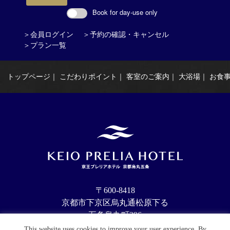
Book for day-use only
＞会員ログイン
＞予約の確認・キャンセル
＞プラン一覧
トップページ
｜
こだわりポイント
｜
客室のご案内
｜
大浴場
｜
お食
〒600-8418
京都市下京区烏丸通松原下る
五条烏丸町396
お問合せ Tel：075-352-5111
This website uses cookies to improve your user experience. By