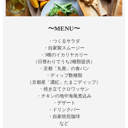
〜MENU〜
・つくるサラダ
・自家製スムージー
・3種のイカリヤカリー
（日替わりでうち2種類提供）
・京都「丸善」の食パン
・ディップ数種類
（京都産「濃紅」たまごディップ）
・焼き立てクロワッサン
・チキンの地中海風煮込み
・デザート
・ドリンクバー
・自家焙煎珈琲
など