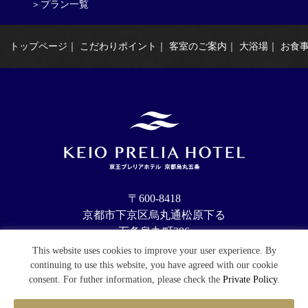
＞プラン一覧
トップページ
｜
こだわりポイント
｜
客室のご案内
｜
大浴場
｜
お食
〒600-8418
京都市下京区烏丸通松原下る
五条烏丸町396
お問合せ Tel：075-352-5111
This website uses cookies to improve your user experience. By
continuing to use this website, you have agreed with our cookie
consent. For futher information, please check the
Private Policy
.